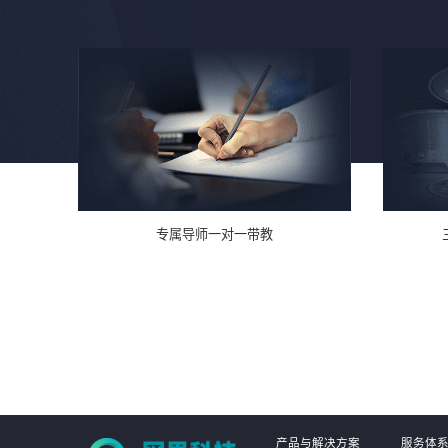
专属导师一对一带教
产品与解决方案
服务体