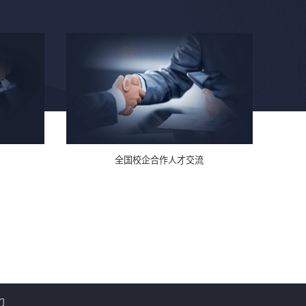
全国校企合作人才交流
们