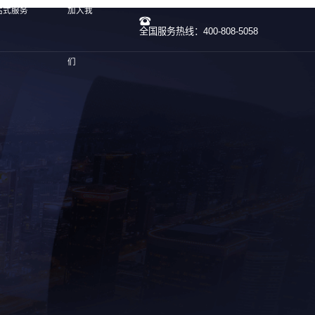
站式服务
加入我
全国服务热线：400-808-5058
们