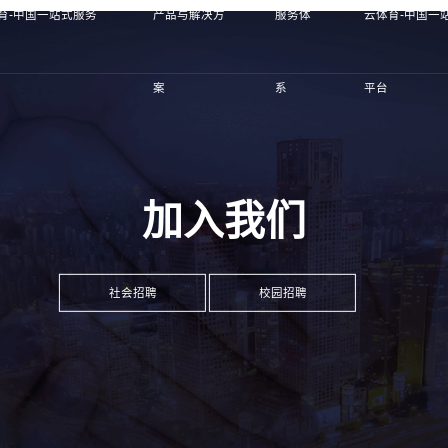
育-中国一站式服务
产品与解决方
服务体
云体育-中国一
案
系
平台
加入我们
社会招聘
校园招聘