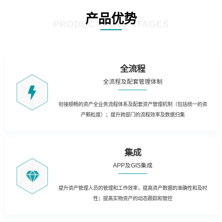
产品优势
PRODUCT ADVANTAGES
全流程
全流程及配套管理体制
衔接顺畅的资产全业务流程体系及配套资产管理机制（包括统一的资
产颗粒度）；提升跨部门的流程效率及数据归集
集成
APP及GIS集成
提升资产管理人员的管理和工作效率，提高资产数据的准确性和及时
性；提高实物资产的动态跟踪和管控