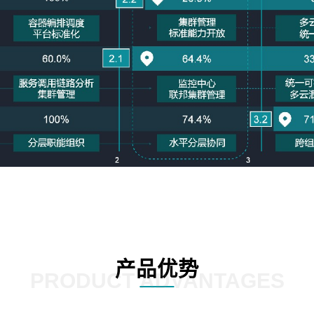
产品优势
PRODUCT ADVANTAGES