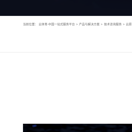
当前位置：
云体育-中国一站式服务平台
>
产品与解决方案
>
技术咨询服务
>
云原