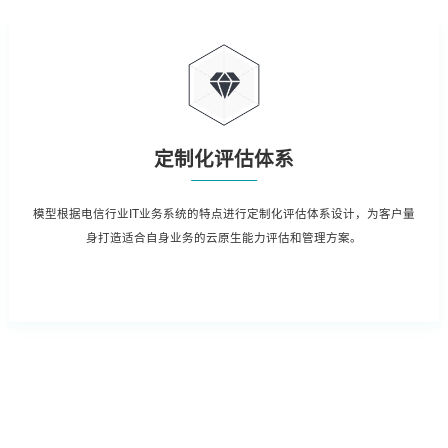
定制化评估体系
模型根据电信行业IT业务系统的特点进行定制化评估体系设计，为客户量
身打造适合自身业务的云原生能力评估和管理方案。