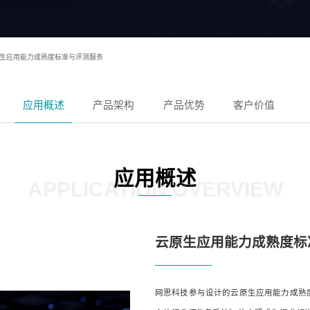
生应用能力成熟度标准与评测服务
应用概述
产品架构
产品优势
客户价值
应用概述
APPLICATION OVERVIEW
云原生应用能力成熟度标
网思科技参与设计的云原生应用能力成熟