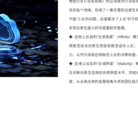
电信行业IT业务系统》的立项成为行业
关的各个领域，形成了一套完整的云原生
不能”上云的问题，后者解决了上云“好不
实现云原生能力的可度量和可管理。
◆ 应用上云前的“云亲和度”（Affini
用是否适合云原生改造和是否适合上云；
力，以作为该类应用能否上云的决策依据
◆ 应用上云后的“云成熟度”（Maturi
位诊断云原生应用综合成熟度水平，并结
度，从业务应用的发展视角为项目团队指