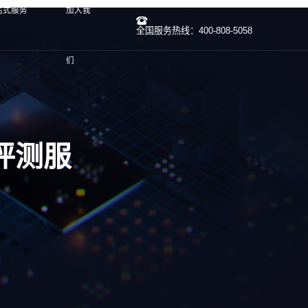
站式服务
加入我
全国服务热线：400-808-5058
们
评测服