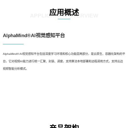
应用概述
APPLICATION OVERVIEW
AlphaMind®AI视觉感知平台
AlphaMind® AI视觉感知平台包括深度学习环境和核心功能层两部分，是云原生、容器化架构的平
台，它对视频AI能力进行统一汇聚、封装、调度，支持算法本地部署和远程调用方式，支持云边
视频智能分析模式。