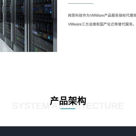
网思科技作为VMWare产品服务授权代
VMware三方运维和国产化迁移替代服务
产品架构
SYSTEM ARCHITECTURE