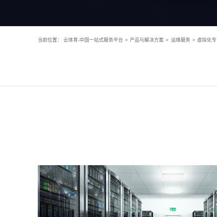
当前位置：
云体育-中国一站式服务平台
>
产品与解决方案
>
运维服务
>
虚拟化专