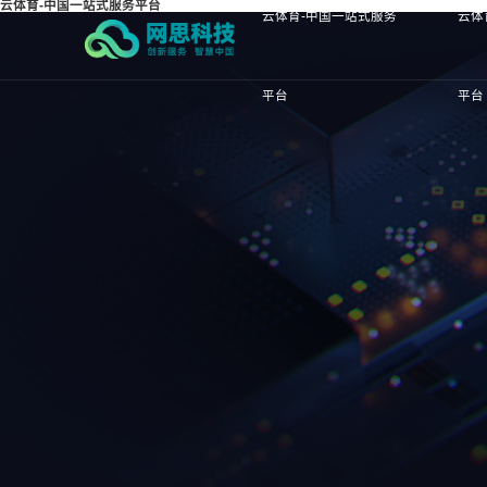
云体育-中国一站式服务平台
云体育-中国一站式服务
云体
平台
平台