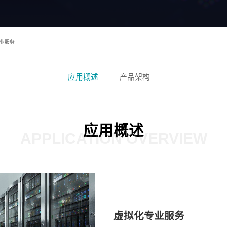
业服务
应用概述
产品架构
应用概述
APPLICATION OVERVIEW
虚拟化专业服务