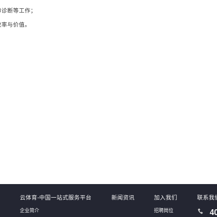
障诊断等工作；
效率与价值。
系
云体育-中国一站式服务平台
新闻资讯
加入我们
联系我
企业简介
招聘岗位
4