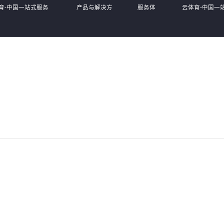
育-中国一站式服务
产品与解决方
服务体
云体育-中国一
案
系
平台