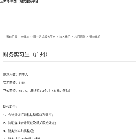
云体育-中国一站式服务平台
当前位置：
云体育-中国一站式服务平台
>
加入我们
>
校园招聘
>
运营体系
财务实习生（广州）
需求人数：若干人
实习薪资：3-5K
正式薪资：5k-7K，年终奖1-3个月（看能力浮动）
岗位职责：
1、会计凭证打印粘贴整理以及装钉；
2、协助查找会计凭证及相关原始凭证；
3、财务资料归档整理；