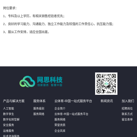
岗位要求：
1、专科及以上学历，有相关销售经验者优先；
2、良好的学习能力、沟通能力、独立工作能力及较强的工作责任心，抗压能力强；
3、服从工作安排，适应全国出差。
产品与解决方案
服务体系
云体育-中国一站式服务平台
新闻资讯
加入我们
人工智能
服务级别
企业简介
招聘岗位
数字孪生
服务网络
云体育-中国一站式服务平台
联系方式
数字化转型解
服务网络
留言表单
安全服务
荣誉资质
运维服务
企业风采
技术咨询服务