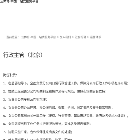
云体育-中国一站式服务平台
当前位置：
云体育-中国一站式服务平台
>
加入我们
>
社会招聘
>
运营体系
行政主管（北京）
岗位职责：
1、在总部指导下，全面负责分公司日常行政管理工作，保障分公司行政工作积极有序开展；
2、协助上级完善分公司相关制度和操作流程与规范，做好市场的后台支持；
3、负责分公司车辆及司机管理；
4、负责分公司办公环境、办公服务器、档案、合同、固定资产及安全日常管理；
5、负责公司基础公关外联工作（接待、行业交流、辅助市场销售、政府及各类机构外联）；
6、负责区域当月工作任务执行状况的统计，完成各类报表编制；
7、协助关键厂家、合作伙伴往来商务文件的处理；