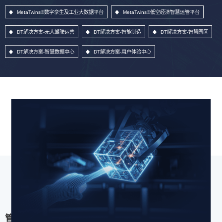
MetaTwins®数字孪生及工业大数据平台
MetaTwins®低空经济智慧运管平台
DT解决方案-无人驾驶运营
DT解决方案-智能制造
DT解决方案-智慧园区
DT解决方案-智慧数据中心
DT解决方案-用户体验中心
管理信息系统